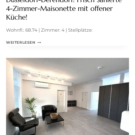
4-Zimmer-Maisonette mit offener
Küche!
Wohnfl.: 68.74 | Zimmer: 4 | Stellplätze:
DÜSSELDORF-
WEITERLESEN
DERENDORF!
FRISCH
SANIERTE
4-
ZIMMER-
MAISONETTE
MIT
OFFENER
KÜCHE!