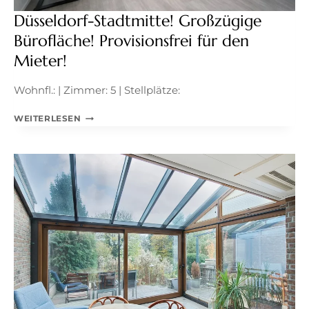
Düsseldorf-Stadtmitte! Großzügige
Bürofläche! Provisionsfrei für den
Mieter!
Wohnfl.: | Zimmer: 5 | Stellplätze:
DÜSSELDORF-
WEITERLESEN
STADTMITTE!
GROSSZÜGIGE B
ÜROFLÄCHE! P
ROVISIONSFREI F
ÜR D
EN M
IETER!