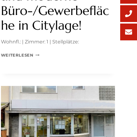
Büro-/Gewerbefläc
he in Citylage!
Wohnfl.: | Zimmer: 1 | Stellplätze:
PROVISIONSFREI
WEITERLESEN
FÜR
MIETER!
LICHTHELLE
UND
MODERNE
BÜRO-/GEWERBEFLÄCHE
IN
CITYLAGE!