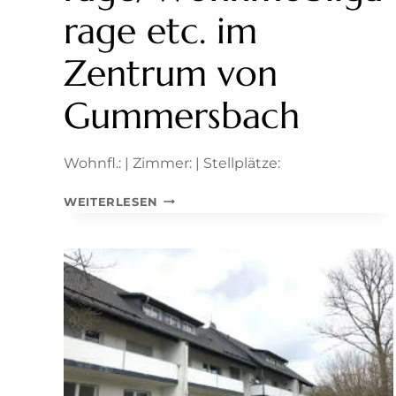
rage etc. im
Zentrum von
Gummersbach
Wohnfl.: | Zimmer: | Stellplätze:
VIELSEITIG
WEITERLESEN
NUTZBARE
LAGERFLÄCHE/GROSSGARAGE/WOHN
TC. I
M Z
ENTRUM V
ON G
UMMERSBACH