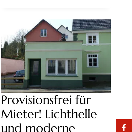
GESCHÄFTSHAUS
MIT
SCHÖNEN
STIL-
ELEMENTEN
IN
DIREKTER
ZENTRUMSLAGE
Provisionsfrei für
Mieter! Lichthelle
und moderne