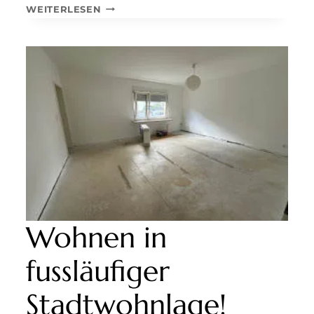
MODERNE
WEITERLESEN
BÜROETAGE
IN
VERKEHRSGÜNSTIGER
LAGE
NÄHE
AUTOBAHN
ZWISCHEN
ENGELSKIRCHNE
UND
GUMMERSBACH
Wohnen in
fussläufiger
Stadtwohnlage!