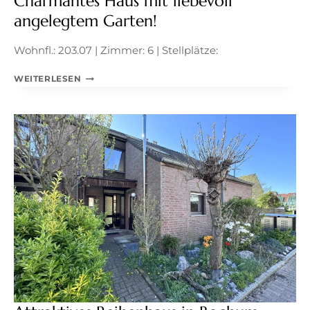
Charmantes Haus mit liebevoll
angelegtem Garten!
Wohnfl.: 203.07 | Zimmer: 6 | Stellplätze:
CHARMANTES
WEITERLESEN
HAUS
MIT
LIEBEVOLL
ANGELEGTEM
GARTEN!