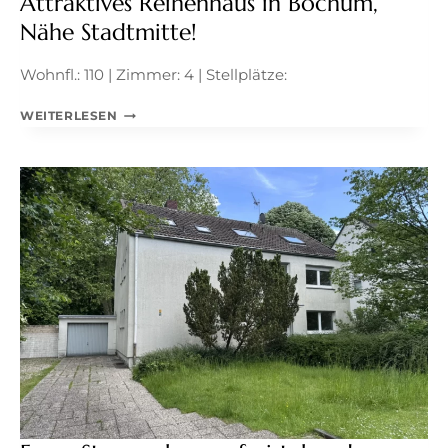
Attraktives Reihenhaus in Bochum,
Nähe Stadtmitte!
Wohnfl.: 110 | Zimmer: 4 | Stellplätze:
ATTRAKTIVES
WEITERLESEN
REIHENHAUS
IN
BOCHUM,
NÄHE
STADTMITTE!