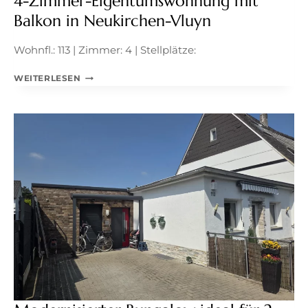
4-Zimmer-Eigentumswohnung mit
Balkon in Neukirchen-Vluyn
Wohnfl.: 113 | Zimmer: 4 | Stellplätze:
4-
WEITERLESEN
ZIMMER-
EIGENTUMSWOHNUNG
MIT
BALKON
IN
NEUKIRCHEN-
VLUYN