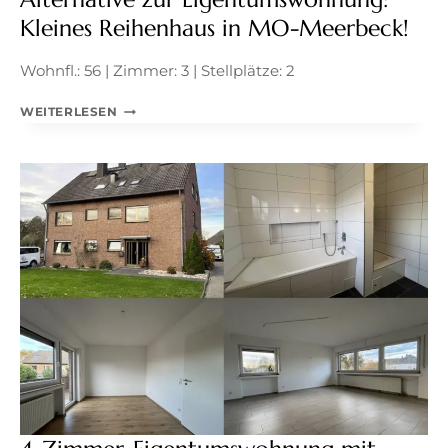
Kleines Reihenhaus in MO-Meerbeck!
Wohnfl.: 56 | Zimmer: 3 | Stellplätze: 2
ALTERNATIVE
WEITERLESEN
ZUR
EIGENTUMSWOHNUNG:
KLEINES
REIHENHAUS
IN
MO-
MEERBECK!