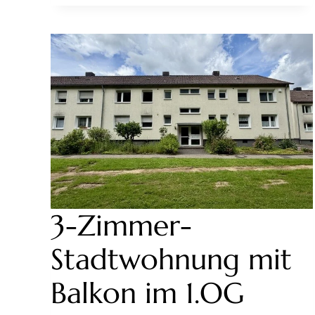
AUSGESTATTETES
ARCHITEKTENHAUS
MIT
SEPARATEM
1-
ZIMMER-
APARTMENT
3-Zimmer-
Stadtwohnung mit
Balkon im 1.OG