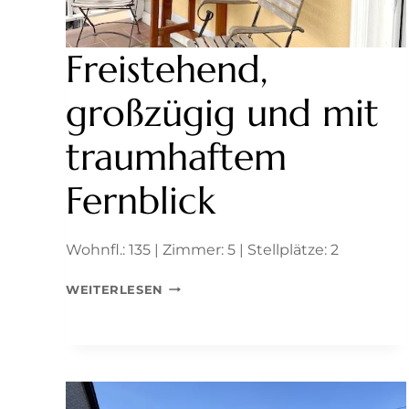
Freistehend,
großzügig und mit
traumhaftem
Fernblick
Wohnfl.: 135 | Zimmer: 5 | Stellplätze: 2
FREISTEHEND,
WEITERLESEN
GROSSZÜGIG U
ND M
IT T
RAUMHAFTEM F
ERNBLICK