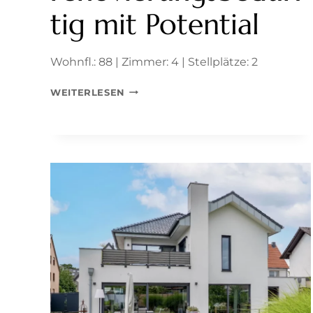
tig mit Potential
Wohnfl.: 88 | Zimmer: 4 | Stellplätze: 2
WEINGARTSGASSE:
WEITERLESEN
BUNGALOW
MIT
UNVERBAUBAREM
FERNBLICK,
RENOVIERUNGSBEDÜRFTIG
MIT
POTENTIAL