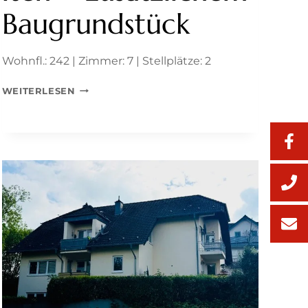
Baugrundstück
Wohnfl.: 242 | Zimmer: 7 | Stellplätze: 2
GROSSZÜGIGES Z
WEITERLESEN
WEIFAMILIENHAUS M
IT V
ERSCHIEDENEN N
UTZUNGSMÖGLICHKEITEN +
Z
USÄTZLICHEM B
AUGRUNDSTÜCK