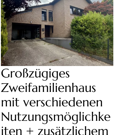
WEIFAMILIENHAUS M
IT V
IEL P
OTENZIAL
Großzügiges
Zweifamilienhaus
mit verschiedenen
Nutzungsmöglichke
iten + zusätzlichem