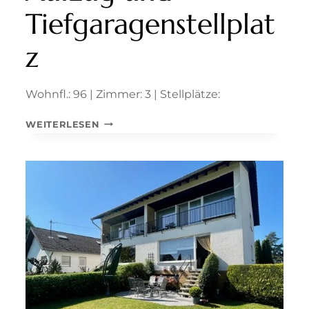
Tiefgaragenstellplat
z
Wohnfl.: 96 | Zimmer: 3 | Stellplätze:
TOLLE
WEITERLESEN
3-
ZIMMER-
STADTWOHNUNG
MIT
EINBAUKÜCHE,
BALKON,
2
BÄDERN,
AUFZUG
UND
TIEFGARAGENSTELLPLATZ