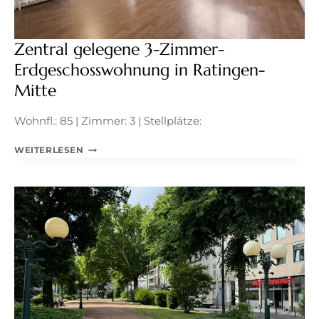
Zentral gelegene 3-Zimmer-
Erdgeschosswohnung in Ratingen-
Mitte
Wohnfl.: 85 | Zimmer: 3 | Stellplätze:
ZENTRAL
WEITERLESEN
GELEGENE
3-
ZIMMER-
ERDGESCHOSSWOHNUNG
IN
RATINGEN-
MITTE