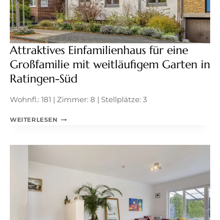
Attraktives Einfamilienhaus für eine
Großfamilie mit weitläufigem Garten in
Ratingen-Süd
Wohnfl.: 181 | Zimmer: 8 | Stellplätze: 3
ATTRAKTIVES
WEITERLESEN
EINFAMILIENHAUS
FÜR
EINE
GROSSFAMILIE M
IT W
EITLÄUFIGEM G
ARTEN I
N R
ATINGEN-S
ÜD