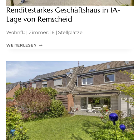
Renditestarkes Geschäftshaus in 1A-
Lage von Remscheid
Wohnfl.: | Zimmer: 16 | Stellplätze:
RENDITESTARKES
WEITERLESEN
GESCHÄFTSHAUS
IN
1A-
LAGE
VON
REMSCHEID