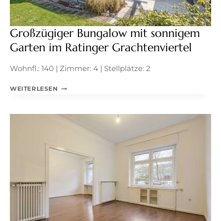
Großzügiger Bungalow mit sonnigem
Garten im Ratinger Grachtenviertel
Wohnfl.: 140 | Zimmer: 4 | Stellplätze: 2
GROSSZÜGIGER B
WEITERLESEN
UNGALOW M
IT S
ONNIGEM G
ARTEN I
M R
ATINGER G
RACHTENVIERTEL