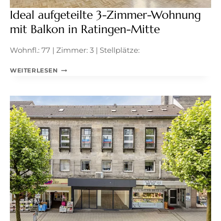
Ideal aufgeteilte 3-Zimmer-Wohnung
mit Balkon in Ratingen-Mitte
Wohnfl.: 77 | Zimmer: 3 | Stellplätze:
IDEAL
WEITERLESEN
AUFGETEILTE
3-
ZIMMER-
WOHNUNG
MIT
BALKON
IN
RATINGEN-
MITTE