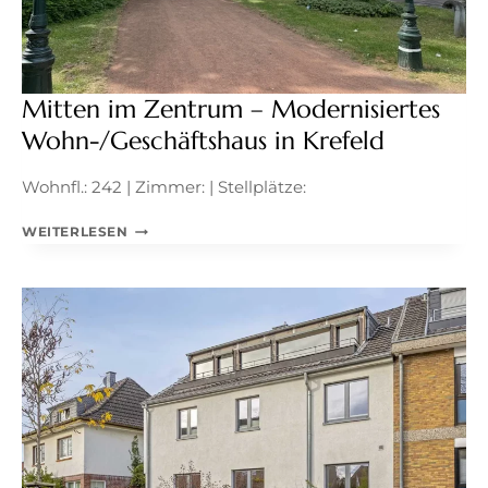
Mitten im Zentrum – Modernisiertes
Wohn-/Geschäftshaus in Krefeld
Wohnfl.: 242 | Zimmer: | Stellplätze:
MITTEN
WEITERLESEN
IM
ZENTRUM
–
MODERNISIERTES
WOHN-/GESCHÄFTSHAUS
IN
KREFELD