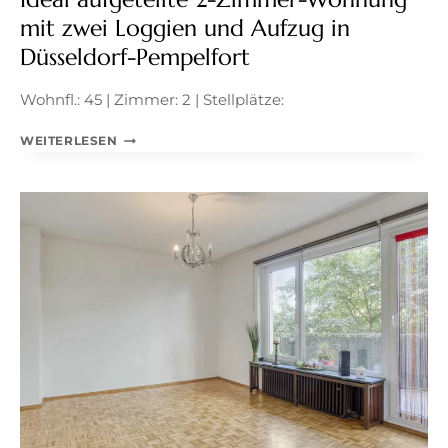
mit zwei Loggien und Aufzug in
Düsseldorf-Pempelfort
Wohnfl.: 45 | Zimmer: 2 | Stellplätze:
IDEAL
WEITERLESEN
AUFGETEILTE
2-
ZIMMER-
WOHNUNG
MIT
ZWEI
LOGGIEN
UND
AUFZUG
IN
DÜSSELDORF-
PEMPELFORT