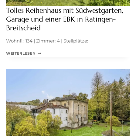
Tolles Reihenhaus mit Südwestgarten,
Garage und einer EBK in Ratingen-
Breitscheid
Wohnfl.: 134 | Zimmer: 4 | Stellplätze:
TOLLES
WEITERLESEN
REIHENHAUS
MIT
SÜDWESTGARTEN,
GARAGE
UND
EINER
EBK
IN
RATINGEN-
BREITSCHEID