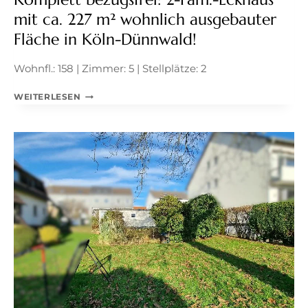
mit ca. 227 m² wohnlich ausgebauter
Fläche in Köln-Dünnwald!
Wohnfl.: 158 | Zimmer: 5 | Stellplätze: 2
KOMPLETT
WEITERLESEN
BEZUGSFREI:
2-
FAM.-
ECKHAUS
MIT
CA.
227
M²
WOHNLICH
AUSGEBAUTER
FLÄCHE
IN
KÖLN-
DÜNNWALD!