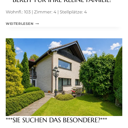
Wohnfl.: 103 | Zimmer: 4 | Stellplätze: 4
***BEREIT
WEITERLESEN
FÜR
IHRE
KLEINE
FAMILIE!***
***SIE SUCHEN DAS BESONDERE?***