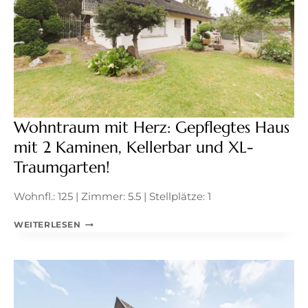
MIT
CHARME
UND
PLATZ
FÜR
DIE
FAMILIE
Wohntraum mit Herz: Gepflegtes Haus
mit 2 Kaminen, Kellerbar und XL-
Traumgarten!
Wohnfl.: 125 | Zimmer: 5.5 | Stellplätze: 1
WOHNTRAUM
WEITERLESEN
MIT
HERZ:
GEPFLEGTES
HAUS
MIT
2