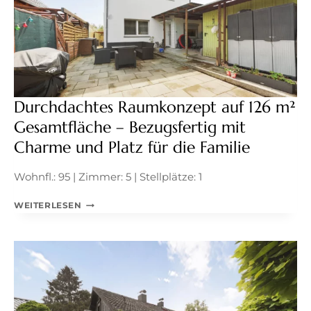
Durchdachtes Raumkonzept auf 126 m²
Gesamtfläche – Bezugsfertig mit
Charme und Platz für die Familie
Wohnfl.: 95 | Zimmer: 5 | Stellplätze: 1
DURCHDACHTES
WEITERLESEN
RAUMKONZEPT
AUF
126
M²
GESAMTFLÄCHE
–
BEZUGSFERTIG