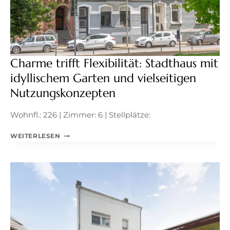
Charme trifft Flexibilität: Stadthaus mit
idyllischem Garten und vielseitigen
Nutzungskonzepten
Wohnfl.: 226 | Zimmer: 6 | Stellplätze:
CHARME
WEITERLESEN
TRIFFT
FLEXIBILITÄT:
STADTHAUS
MIT
IDYLLISCHEM
GARTEN
UND
VIELSEITIGEN
NUTZUNGSKONZEPTEN