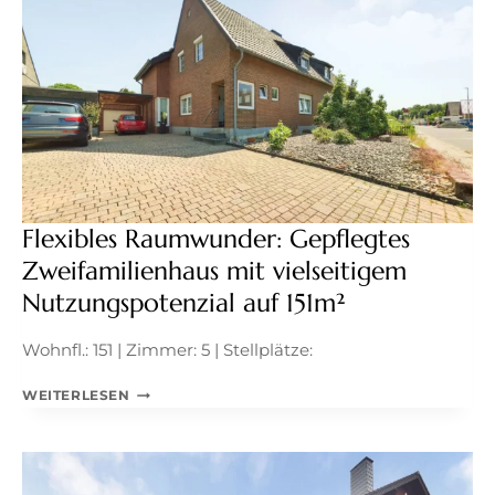
KAMINEN,
KELLERBAR
UND
XL-
TRAUMGARTEN!
Flexibles Raumwunder: Gepflegtes
Zweifamilienhaus mit vielseitigem
Nutzungspotenzial auf 151m²
Wohnfl.: 151 | Zimmer: 5 | Stellplätze:
FLEXIBLES
WEITERLESEN
RAUMWUNDER:
GEPFLEGTES
ZWEIFAMILIENHAUS
MIT