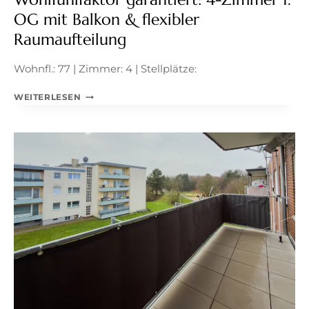
OG mit Balkon & flexibler
Raumaufteilung
Wohnfl.: 77 | Zimmer: 4 | Stellplätze:
WOHLFÜHLFAKTOR
WEITERLESEN
GARANTIERT:
4-
ZIMMER
1.
OG
MIT
BALKON
&
FLEXIBLER
RAUMAUFTEILUNG