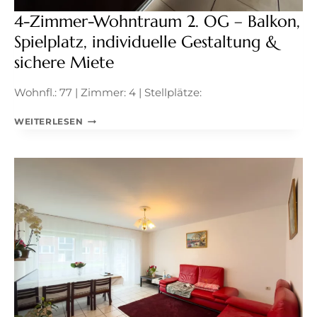
4-Zimmer-Wohntraum 2. OG – Balkon,
Spielplatz, individuelle Gestaltung &
sichere Miete
Wohnfl.: 77 | Zimmer: 4 | Stellplätze:
4-
WEITERLESEN
ZIMMER-
WOHNTRAUM
2.
OG
–
BALKON,
SPIELPLATZ,
INDIVIDUELLE
GESTALTUNG
&
SICHERE
MIETE