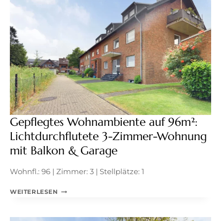
VIELSEITIGEM
NUTZUNGSPOTENZIAL
AUF
151M²
Gepflegtes Wohnambiente auf 96m²:
Lichtdurchflutete 3-Zimmer-Wohnung
mit Balkon & Garage
Wohnfl.: 96 | Zimmer: 3 | Stellplätze: 1
GEPFLEGTES
WEITERLESEN
WOHNAMBIENTE
AUF
96M²: