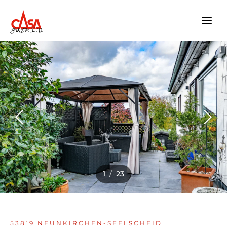
Zum
Inhalt
springen
1
/
23
53819 NEUNKIRCHEN-SEELSCHEID