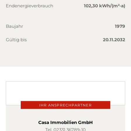
Endenergieverbrauch
102,30 kWh/(m²·a)
Baujahr
1979
Gültig bis
20.11.2032
IHR ANSPRECHPARTNER
Casa Immobilien GmbH
Tel.
02331 36789-10