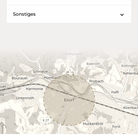
Sonstiges
Leaflet
|
©
OpenStreetMap
contributors