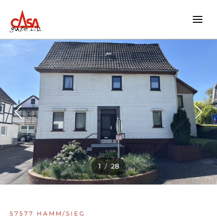
Zum
Inhalt
springen
1
/
28
57577 HAMM/SIEG