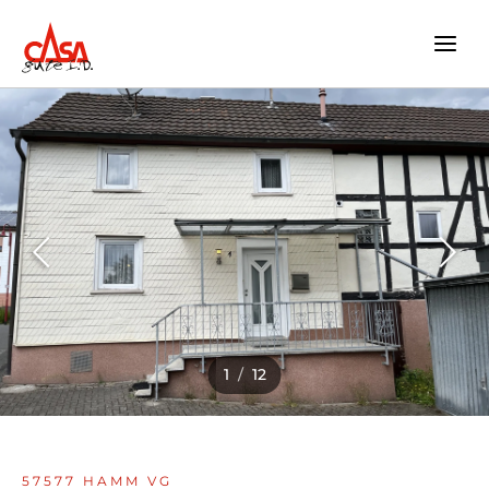
Zum
Inhalt
springen
1
/
12
57577 HAMM VG