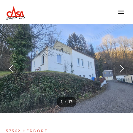
Zum
Inhalt
springen
1
/
13
57562 HERDORF