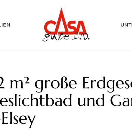
LIEN
UNT
2 m² große Erdge
slichtbad und Gar
Elsey